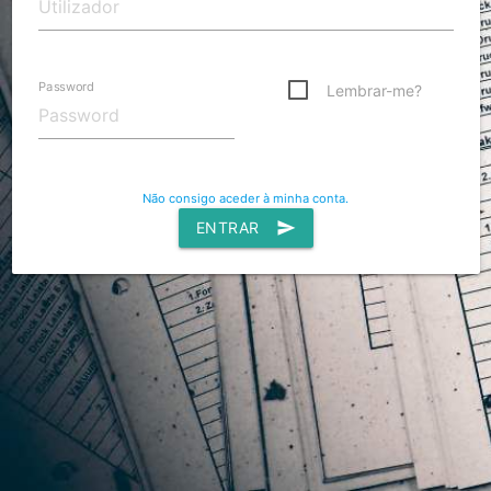
Password
Lembrar-me?
Não consigo aceder à minha conta.
ENTRAR
send